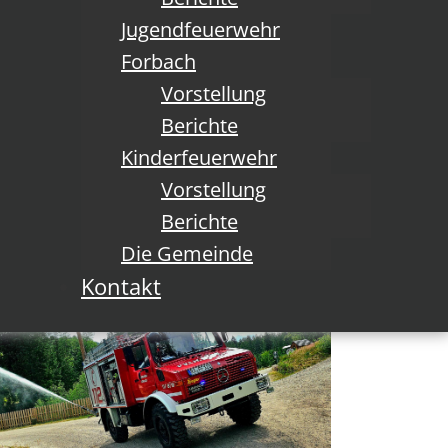
Jugendfeuerwehr
insatz 44 /2025
Forbach
Vorstellung
tails
ategorie:
Einsätze
Berichte
Kinderfeuerwehr
Mehr Infos
Vorstellung
Berichte
Die Gemeinde
Kontakt