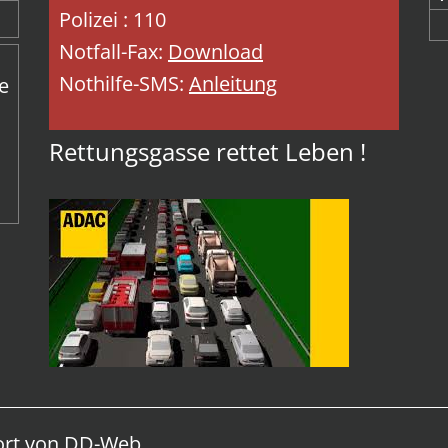
Polizei : 110
Notfall-Fax:
Download
Nothilfe-SMS:
Anleitung
e
Rettungsgasse rettet Leben !
ort von
DD-Web