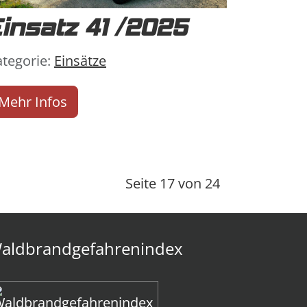
insatz 41 /2025
tails
ategorie:
Einsätze
Mehr Infos
Seite 17 von 24
aldbrandgefahrenindex