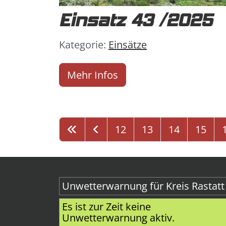
Einsatz 43 /2025
Details
Kategorie:
Einsätze
Mehr Infos
12
13
14
15
Unwetterwarnung für Kreis Rastatt 
Es ist zur Zeit keine
Unwetterwarnung aktiv.