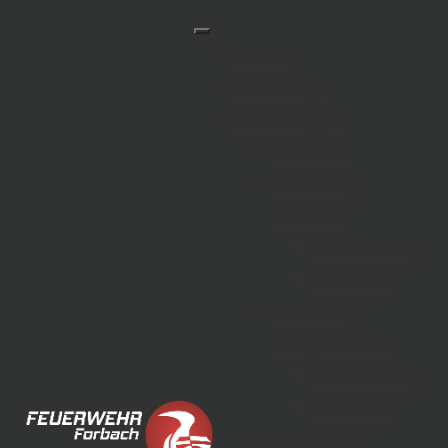
Home
Fahrzeuge
Abteilungen
Einsätze
Abteilung
EINSATZ 21/ 2025
Forbach
Vorstellung
Berichte
Abteilung
Langenbrand
Vorstellung
Berichte
Abteilung