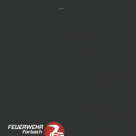
Home
Fahrzeuge
Abteilungen
Einsätze
Abteilung
EINSATZ 32/2025
Forbach
Vorstellung
Berichte
Abteilung
Langenbrand
Vorstellung
Berichte
Abteilung